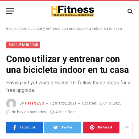
Inicio
»
Como utilizar y entrenar con una bicicleta indoor en tu casa
BICICLETA INDOOR
Como utilizar y entrenar con
una bicicleta indoor en tu casa
Having not yet visited Sector 10, follow these steps for a
free upgrade.
By
HFITNESS
12 marzo, 2021
Updated:
2 junio, 2025
No hay comentarios
4 Mins Read
Facebook
Twitter
Pinterest