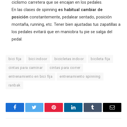
ciclismo carretera que se encajan en los pedales.
En las clases de spinning
es habitual cambiar de
posición
constantemente, pedalear sentado, posición
montaña, running, etc. Tener bien ajustadas tus zapatillas a
los pedales evitará que en maniobra tu pie se salga del
pedal.
bici fija
bici indoor
bicicletas indoor
bicileta fija
cintas para caminar
cintas para correr
entrenamiento en bici fija
entrenamiento spinning
ranbak
Facebook
Twitter
Pinterest
LinkedIn
Tumblr
Email