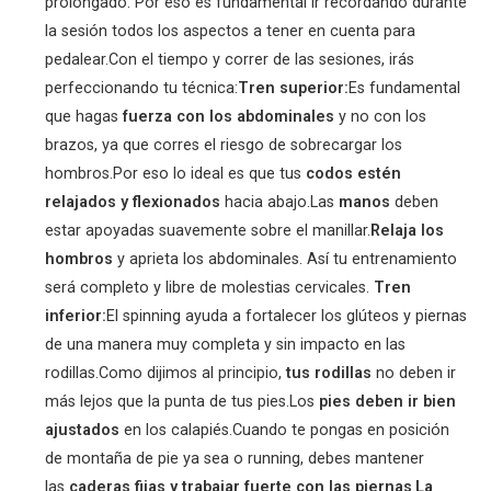
prolongado. Por eso es fundamental ir recordando durante
la sesión todos los aspectos a tener en cuenta para
pedalear.Con el tiempo y correr de las sesiones, irás
perfeccionando tu técnica:
Tren superior:
Es fundamental
que hagas
fuerza con los abdominales
y no con los
brazos, ya que corres el riesgo de sobrecargar los
hombros.Por eso lo ideal es que tus
codos estén
relajados y flexionados
hacia abajo.Las
manos
deben
estar apoyadas suavemente sobre el manillar.
Relaja los
hombros
y aprieta los abdominales. Así tu entrenamiento
será completo y libre de molestias cervicales.
Tren
inferior:
El spinning ayuda a fortalecer los glúteos y piernas
de una manera muy completa y sin impacto en las
rodillas.Como dijimos al principio,
tus rodillas
no deben ir
más lejos que la punta de tus pies.Los
pies deben ir bien
ajustados
en los calapiés.Cuando te pongas en posición
de montaña de pie ya sea o running, debes mantener
las
caderas fijas y trabajar fuerte con las piernas
.
La