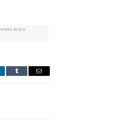
amiento en bici
nkedIn
Tumblr
Email