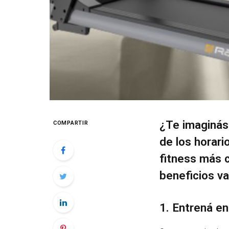
¿Te imaginás 
COMPARTIR
de los horar
fitness más c
beneficios va
1. Entrená e