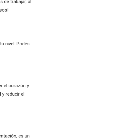
de trabajar, al
asos!
u nivel. Podés
er el corazón y
y reducir el
ntación, es un