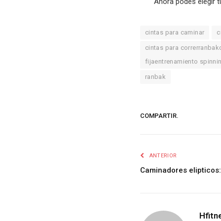
Ahora podes elegir t
cintas para caminar
c
cintas para correrranbakc
fijaentrenamiento spinni
ranbak
COMPARTIR.
ANTERIOR
Caminadores elipticos:
Hfitn