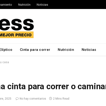
namiento
Nutrición
Noticias
Elíptico
Cinta para correr
Nutrición
Noticias
tu casa
a cinta para correr o camina
bre, 2025
No hay comentarios
2 Mins Read