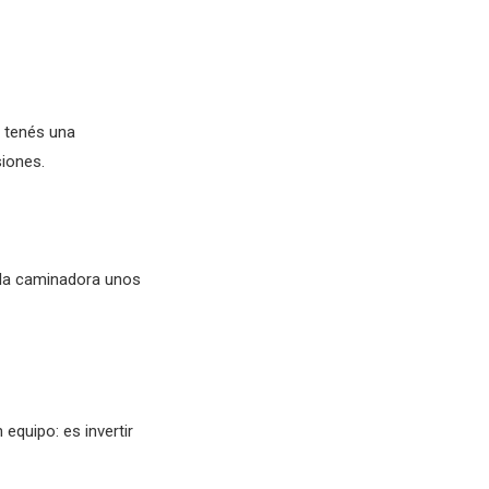
a tenés una
siones.
r la caminadora unos
equipo: es invertir