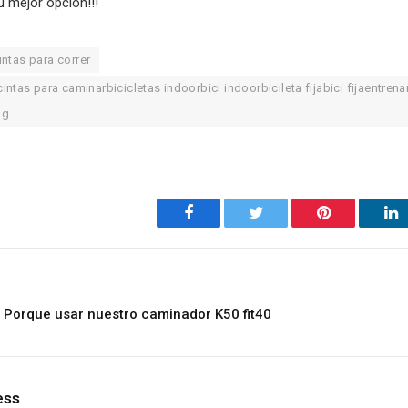
u mejor opción!!!
intas para correr
intas para caminarbicicletas indoorbici indoorbicileta fijabici fijaentren
ng
Facebook
Twitter
Pinterest
Li
 Porque usar nuestro caminador K50 fit40
ess