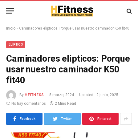
Inicio
»
Caminadores elipticos: Porque usar nuestro caminador K50 fit40
ELÍPTICO
Caminadores elipticos: Porque
usar nuestro caminador K50
fit40
By
HFITNESS
8 marzo, 2024
Updated:
2 junio, 2025
No hay comentarios
2 Mins Read
Facebook
Twitter
Pinterest