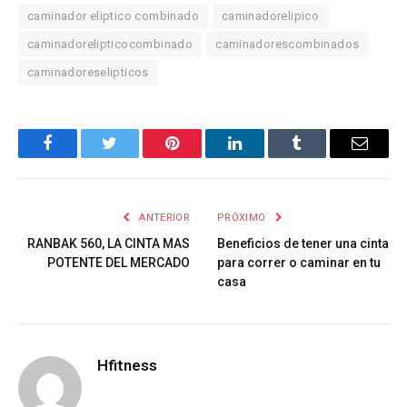
caminador eliptico combinado
caminadorelipico
caminadorelipticocombinado
caminadorescombinados
caminadoreselipticos
Facebook
Twitter
Pinterest
LinkedIn
Tumblr
Email
ANTERIOR
PRÓXIMO
RANBAK 560, LA CINTA MAS
Beneficios de tener una cinta
POTENTE DEL MERCADO
para correr o caminar en tu
casa
Hfitness